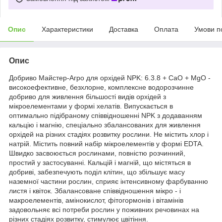
Опис
Характеристики
Доставка
Оплата
Умови п
Опис
Добриво Майстер-Агро для орхідей NPK: 6.3.8 + CaO + MgO -
високоефективне, безхлорне, комплексне водорозчинне
добриво для живлення більшості видів орхідей з
мікроелементами у формі хелатів. Випускається в
оптимально підібраному співвідношенні NPK з додаванням
кальцію і магнію, спеціально збалансованих для живлення
орхідей на різних стадіях розвитку рослини. Не містить хлор і
натрій. Містить повний набір мікроелементів у формі ЕDTA.
Швидко засвоюється рослинами, повністю розчинний,
простий у застосуванні. Кальцій і магній, що містяться в
добриві, забезпечують поділ клітин, що збільшує масу
наземної частини рослин, сприяє інтенсивному фарбуванню
листя і квіток. Збалансоване співвідношення мікро - і
макроелементів, амінокислот, фітогормонів і вітамінів
задовольняє всі потреби рослин у поживних речовинах на
різних стадіях розвитку, стимулює цвітіння.