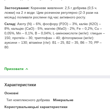
Застосування:
Кореневе живлення: 2,5 г добрива (0,5 ч.
ложки) на 2 л води. Цим розчином регулярно (2-3 рази на
місяць) поливати рослини під час активного росту.
Склад:
Азоту (N) – 6%, фосфору (Р2О) – 3%, калію (К2О) –
8%, кальцію (CaO) - 5%, магнію (MaO) - 2%, Fe – 0,2%, Cu –
0,05%, Mn – 0,1%, B – 0,04%; L-амінокислоти (мг/кг): глицын –
150, протеїн – 30, триптофан – 40; фітогормони (мг/кг):
ауксини – 130; вітаміни (г/кг): В1 – 25, В2 – 35, В6 – 70, РР –
80.
Приховати
Характеристики
Основні
Тип комплексного добрива
Мінеральне
Користувальницькі характеристики