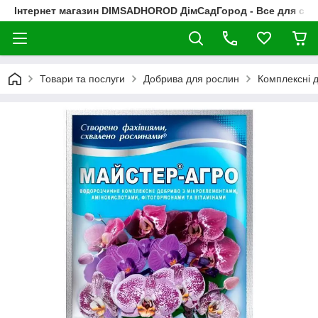
Інтернет магазин DIMSADHOROD ДімСадГород - Все для сад
Товари та послуги
Добрива для рослин
Комплексні 