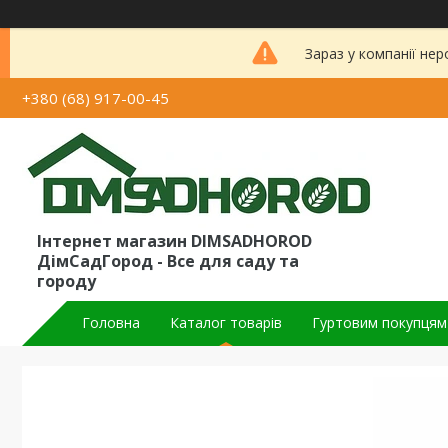
Зараз у компанії не
+380 (68) 917-00-45
Інтернет магазин DIMSADHOROD
ДімСадГород - Все для саду та
городу
Головна
Каталог товарів
Гуртовим покупцям