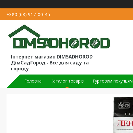
+380 (68) 917-00-45
Інтернет магазин DIMSADHOROD
ДімСадГород - Все для саду та
городу
Головна
Каталог товарів
Гуртовим покупцям