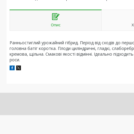
Опис
Х
Ранньостиглий урожайний гібрид. Період від сходів до перш
головна батіг коротка. Плоди циліндричні, гладкі, слаборебр
кремова, щільна. Смакові якості відмінні. Ідеально підходи
роси.