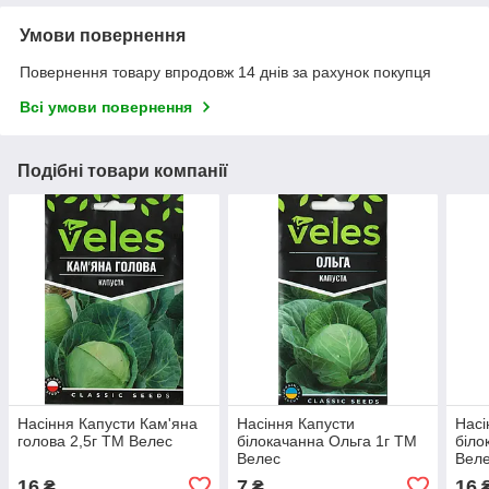
Умови повернення
Повернення товару впродовж 14 днів за рахунок покупця
Всі умови повернення
Подібні товари компанії
Насіння Капусти Кам'яна
Насіння Капусти
Насі
голова 2,5г ТМ Велес
білокачанна Ольга 1г ТМ
біло
Велес
Вел
16
7
16
₴
₴