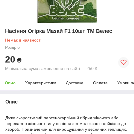
Насіння Огірка Мазай F1 10шт ТМ Велес
Немає в наявності
Роздріб
20
₴
Мінімальна сума замовлення на сайті — 250 ₴
Опис
Характеристики
Доставка
Оплата
Умови п
Опис
Дуже скоростиглий партенокарпічний гібрид жіночого або
переважно жіночого типу цвітіння з комплексною стійкістю до
хвороб. Призначений для вирощування у весняних теплицях,