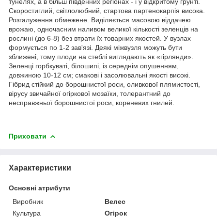
тунелях, а в більш південних регіонах - і у відкритому грунті.
Скоростиглий, світлолюбний, стартова партенокарпія висока.
Розгалуження обмежене. Виділяється масовою віддачею
врожаю, одночасним наливом великої кількості зеленців на
рослині (до 6-8) без втрати їх товарних якостей. У вузлах
формується по 1-2 зав'язі. Деякі міжвузля можуть бути
зближені, тому плоди на стеблі виглядають як «гірлянди».
Зеленці горбкуваті, білошипі, із середнім опушенням,
довжиною 10-12 см; смакові і засолювальні якості високі.
Гібрид стійкий до борошнистої роси, оливкової плямистості,
вірусу звичайної огіркової мозаїки, толерантний до
несправжньої борошнистої роси, кореневих гнилей.
Приховати
Характеристики
Основні атрибути
Виробник
Велес
Культура
Огірок