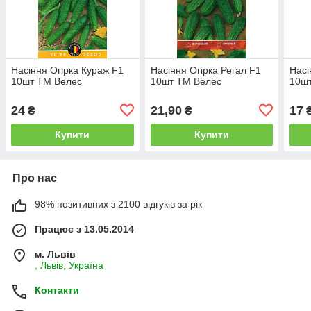
Насіння Огірка Кураж F1
Насіння Огірка Регал F1
Насі
10шт ТМ Велес
10шт ТМ Велес
10ш
24
21,90
17
₴
₴
Купити
Купити
Про нас
98% позитивних з 2100 відгуків за рік
Працює з 13.05.2014
м. Львів
, Львів, Україна
Контакти