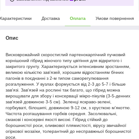
Характеристики
Доставка
Оплата
Умови повернення
Опис
Висковрожайний скоростиглий партенокарпічний пучковий
корнішоний гібрид жіночого типу цвітіння для відкритого і
закритого грунту. Характеризується інтенсивним зростанням,
великою кількістю зав'язей, хорошим відростанням бічних
пагонів в поєднанні з 2-м типом саморегулювання
розгалуження. У вузлах формується від 2-3 до 5-7 і більше
зав'язі. Зав'язей на рослині так багато, що гібрид можна
вирощувати для збору і консервації мікро-пікулів (3-5-денних
зав'язей довжиною 3-5 см). Зеленці яскраво-зелені,
горбкуваті, білошипі, довжиною 9-12 см, з хрусткою м'якоттю.
Частота розташування горбків середня. Засолювальні,
смакові і консервні якості високі. Гібрид стійкий до
борошнистої роси, оливкової плямистості, вірусу звичайної
огіркової мозаїки, толерантний до несправжньої борошнистої
роси.