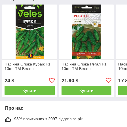
Насіння Огірка Кураж F1
Насіння Огірка Регал F1
Насі
10шт ТМ Велес
10шт ТМ Велес
10ш
24
21,90
17
₴
₴
Купити
Купити
Про нас
98% позитивних з 2097 відгуків за рік