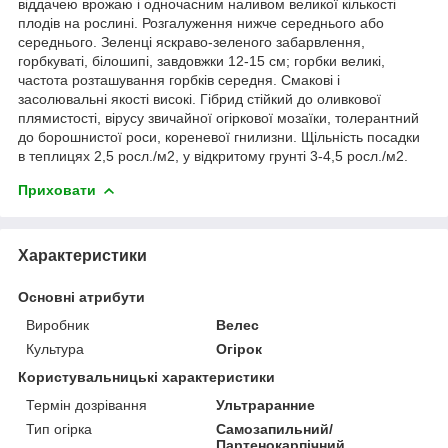
віддачею врожаю і одночасним наливом великої кількості
плодів на рослині. Розгалуження нижче середнього або
середнього. Зеленці яскраво-зеленого забарвлення,
горбкуваті, білошипі, завдовжки 12-15 см; горбки великі,
частота розташування горбків середня. Смакові і
засолювальні якості високі. Гібрид стійкий до оливкової
плямистості, вірусу звичайної огіркової мозаїки, толерантний
до борошнистої роси, кореневої гнилизни. Щільність посадки
в теплицях 2,5 росл./м2, у відкритому грунті 3-4,5 росл./м2.
Приховати
Характеристики
Основні атрибути
Виробник
Велес
Культура
Огірок
Користувальницькі характеристики
Термін дозрівання
Ультраранние
Тип огірка
Самозапильний/
Партенокарпічний