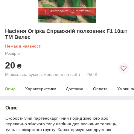
Насіння Огірка Справжній полковник F1 10шт
ТМ Велес
Немає в наявності
Роздріб
20
₴
Мінімальна сума замовлення на сайті — 250 ₴
Опис
Характеристики
Доставка
Оплата
Умови п
Опис
Скоростиглий партенокарпічний гібрид жіночого або
переважно жіночого типу цвітіння для весняних теплиць,
тунелів, відкритого грунту. Характеризується дружною