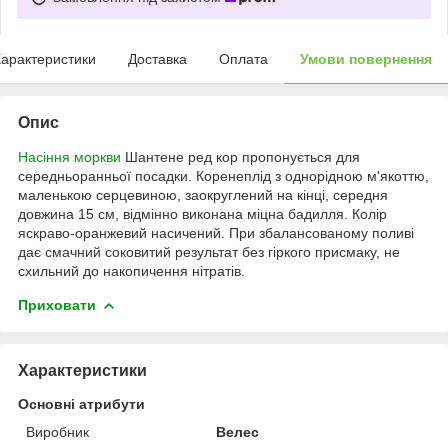
арактеристики
Доставка
Оплата
Умови повернення
Опис
Насіння моркви
Шантене ред кор пропонується для
середньоранньої посадки. Коренеплід з однорідною м'якоттю,
маленькою серцевиною, заокруглений на кінці, середня
довжина 15 см, відмінно виконана міцна бадилля. Колір
яскраво-оранжевий насичений. При збалансованому поливі
дає смачний соковитий результат без гіркого присмаку, не
схильний до накопичення нітратів.
Приховати
Характеристики
Основні атрибути
Виробник
Велес