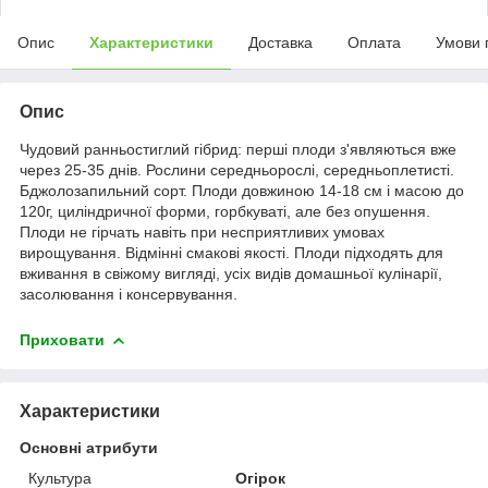
Опис
Характеристики
Доставка
Оплата
Умови 
Опис
Чудовий ранньостиглий гібрид: перші плоди з'являються вже
через 25-35 днів. Рослини середньорослі, середньоплетисті.
Бджолозапильний сорт. Плоди довжиною 14-18 см і масою до
120г, циліндричної форми, горбкуваті, але без опушення.
Плоди не гірчать навіть при несприятливих умовах
вирощування. Відмінні смакові якості. Плоди підходять для
вживання в свіжому вигляді, усіх видів домашньої кулінарії,
засолювання і консервування.
Приховати
Характеристики
Основні атрибути
Культура
Огірок