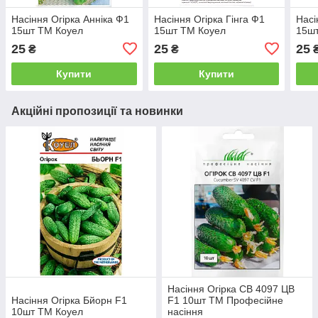
Насіння Огірка Анніка Ф1
Насіння Огірка Гінга Ф1
Насі
15шт ТМ Коуел
15шт ТМ Коуел
15ш
25
25
25
₴
₴
Купити
Купити
Акційні пропозиції та новинки
Насіння Огірка СВ 4097 ЦВ
Насіння Огірка Бйорн F1
F1 10шт ТМ Професійне
10шт ТМ Коуел
насіння