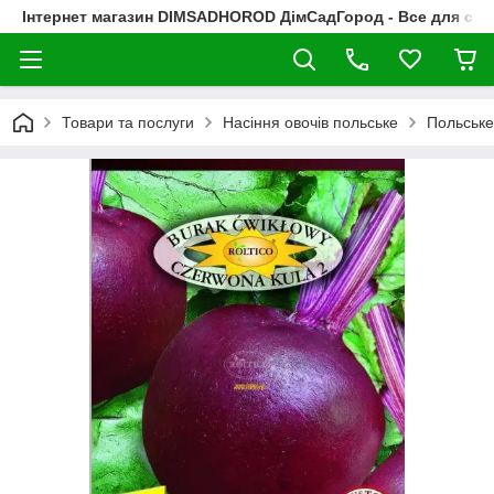
Інтернет магазин DIMSADHOROD ДімСадГород - Все для сад
Товари та послуги
Насіння овочів польське
Польське