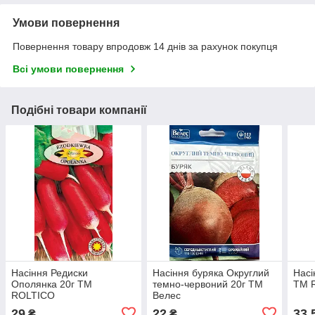
Умови повернення
Повернення товару впродовж 14 днів за рахунок покупця
Всі умови повернення
Подібні товари компанії
Насіння Редиски
Насіння буряка Округлий
Насі
Ополянка 20г ТМ
темно-червоний 20г ТМ
ТМ 
ROLTICO
Велес
29
22
33,
₴
₴