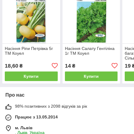
Насіння Ріпи Петрівка 5г
Насіння Салату Гентіліна
Насі
ТМ Коуел
1г ТМ Коуел
бага
Сіль
Проф
18,60
14
19
₴
₴
Купити
Купити
Про нас
98% позитивних з 2098 відгуків за рік
Працює з 13.05.2014
м. Львів
, Львів, Україна