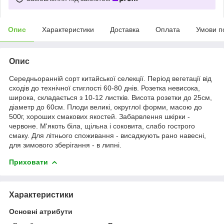
Опис
Характеристики
Доставка
Оплата
Умови п
Опис
Середньоранній сорт китайської селекції. Період вегетації від
сходів до технічної стиглості 60-80 днів. Розетка невисока,
широка, складається з 10-12 листків. Висота розетки до 25см,
діаметр до 60см. Плоди великі, округлої форми, масою до
500г, хороших смакових якостей. Забарвлення шкірки -
червоне. М'якоть біла, щільна і соковита, слабо гострого
смаку. Для літнього споживання - висаджують рано навесні,
для зимового зберігання - в липні.
Приховати
Характеристики
Основні атрибути