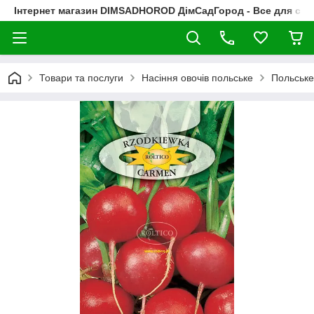
Інтернет магазин DIMSADHOROD ДімСадГород - Все для сад
Товари та послуги
Насіння овочів польське
Польське