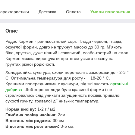
арактеристики
Доставка
Оплата
Умови повернення
Опис
Редис Кармен - ранньостиглий сорт. Плоди червоні, гладкі,
округлої форми, довго не трухнут, масою до 30 гр. М'якоть
біла, хрустка, дуже ніжний і соковитий, слабо-гострий на смак.
Кармен можна вирощувати протягом усього сезону на
ґрунтах різної родючості.
Холодостійка культура, сходи переносять заморозки до - 2-3 °
С. Оптимальна температура для росту - + 18-20 ° С.
Кращими попередниками є культури, під які вносять
органічні
добрива
. Щоб коренеплоди були красивої форми і не
стрелковались слід уникати загущенність посівів, тривалої
сухості грунту, тривалої дії низьких температур.
Норма висіву:
1-2 г / м2.
Глибина посіву насіння:
2см.
Відстань між рядами:
30 см.
Відстань між рослинами:
3-5 см.