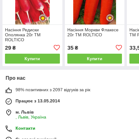
Насіння Редиски
Насіння Моркви Флакесе
Насі
Ополянка 20г ТМ
20г ТМ ROLTICO
ТМ 
ROLTICO
29
35
33,
₴
₴
Купити
Купити
Про нас
98% позитивних з 2097 відгуків за рік
Працює з 13.05.2014
м. Львів
, Львів, Україна
Контакти