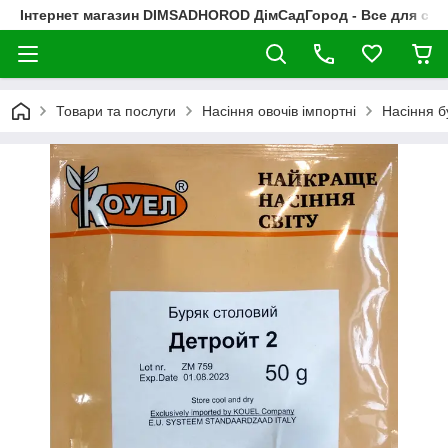
Інтернет магазин DIMSADHOROD ДімСадГород - Все для сад
Товари та послуги
Насіння овочів імпортні
Насіння б