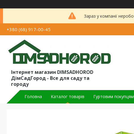
Зараз у компанії неробо
+380 (68) 917-00-45
Інтернет магазин DIMSADHOROD
ДімСадГород - Все для саду та
городу
Головна
Каталог товарів
Гуртовим покупцям