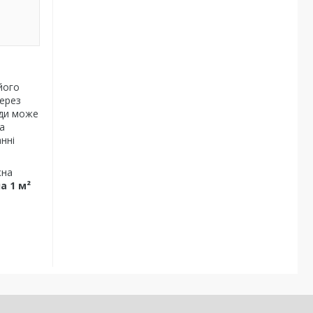
його
через
оди може
а
нні
жна
на 1 м²