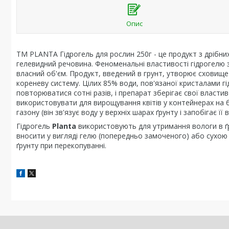
Опис
ТМ PLANTA Гідрогель для рослин 250г - це продукт з дрібних
гелевидний речовина. Феноменальні властивості гідрогелю з
власний об'єм. Продукт, введений в грунт, утворює сховище
кореневу систему. Цілих 85% води, пов'язаної кристалами 
повторюватися сотні разів, і препарат зберігає свої власти
використовувати для вирощування квітів у контейнерах на ба
газону (він зв'язує воду у верхніх шарах ґрунту і запобігає її
Гідрогель
Planta
використовують для утримання вологи в ґр
вносити у вигляді гелю (попередньо замоченого) або сухо
ґрунту при перекопуванні.