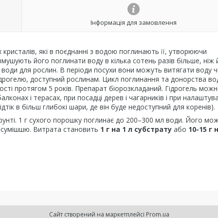
Інформація для замовлення
 кристалів, які в поєднанні з водою поглинають її, утворюючи
мушують його поглинати воду в кілька сотень разів більше, ніж 
 води для рослин. В періоди посухи вони можуть витягати воду 
гідрогелю, доступний рослинам. Цикл поглинання та донорства в
вості протягом 5 років. Препарат біорозкладаний. Гідрогель можн
лконах і терасах, при посадці дерев і чагарників і при налаштува
 відтік в більш глибокі шари, де він буде недоступний для коренів).
унті. 1 г сухого порошку поглинає до 200–300 мл води. Його мо
ю сумішшю. Витрата становить
1 г на 1 л субстрату
або
10-15 г 
Сайт створений на маркетплейсі
Prom.ua