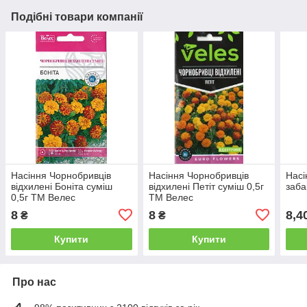
Подібні товари компанії
Насіння Чорнобривців
Насіння Чорнобривців
Насі
відхилені Боніта суміш
відхилені Петіт суміш 0,5г
заба
0,5г ТМ Велес
ТМ Велес
8
8
8,4
₴
₴
Купити
Купити
Про нас