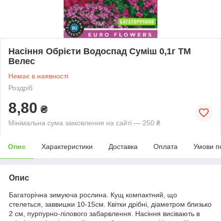
Насіння Обрієти Водоспад Суміш 0,1г ТМ
Велес
Немає в наявності
Роздріб
8,80
₴
Мінімальна сума замовлення на сайті — 250 ₴
Опис
Характеристики
Доставка
Оплата
Умови п
Опис
Багаторічна зимуюча рослина. Кущ компактний, що
стелеться, заввишки 10-15см. Квітки дрібні, діаметром близько
2 см, пурпурно-лілового забарвлення. Насіння висівають в