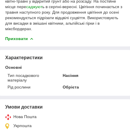
квітні-травні у відкритий грунт або на розсаду. На постійне
місце пере
саджуют
ь в серпні-вересні. Цвітіння починається з
травня наступного року. Для продовження цвітіння до осені
рекомендується підрізати відцвілі суцвіття. Використовують
для висадки в змішані квітники, альпійські гірки і в
міксбордерах.
Приховати
Характеристики
Основні
Тип посадкового
Насіння
матеріалу
Рід рослини
Обрієта
Умови доставки
Нова Пошта
Укрпошта