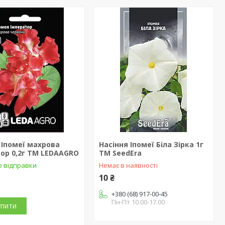
 Іпомеї махрова
Насіння Іпомеї Біла Зірка 1г
ор 0,2г ТМ LEDAAGRO
ТМ SeedEra
о відправки
Немає в наявності
10 ₴
+380 (68) 917-00-45
Пн-Пт 10.00-17.00
упити