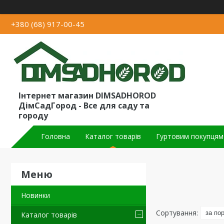
+380 (68) 917-00-45
Інтернет магазин DIMSADHOROD
ДімСадГород - Все для саду та
городу
Головна
Каталог товарів
Гуртовим покупцям
Новинки
Каталог товарів