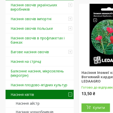
Насіння овочів українських
виробників
Насіння овочів імпортні
Насіння овочів польське
Насіння овочів в профпакетах і
банках
Вагове насіння овочів
Насіння на стрічці
Балконне насіння, мікрозелень
Насіння Іпомеї 
(мікрогрін)
Вогняний карди
LEDAAGRO
Насіння плодово-ягідних культур
Готово до відправ
13,50 ₴
Насіння квітів
Насіння айстр
Купити
Насіння чорнобривців