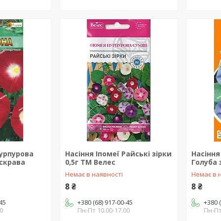
пурпурова
Насіння Іпомеї Райські зірки
Насіння
Яскрава
0,5г ТМ Велес
Голуба 
Немає в наявності
Немає в 
8 ₴
8 ₴
-45
+380 (68) 917-00-45
+380 
0
Пн-Пт 10.00-17.00
Пн-Пт