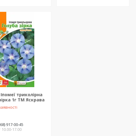
 Іпомеї триколірна
зірка 1г ТМ Яскрава
наявності
(68) 917-00-45
 10.00-17.00