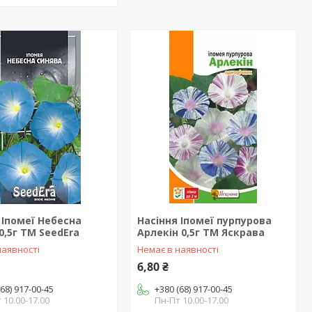
 Іпомеї Небесна
Насіння Іпомеї пурпурова
0,5г ТМ SeedEra
Арлекін 0,5г ТМ Яскрава
наявності
Немає в наявності
6,80 ₴
(68) 917-00-45
+380 (68) 917-00-45
 10.00-17.00
Пн-Пт 10.00-17.00