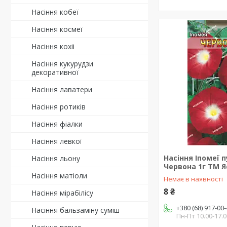
Насіння кобеї
Насіння космеї
Насіння кохіі
Насіння кукурудзи
декоративної
Насіння лаватери
Насіння ротиків
Насіння фіалки
Насіння левкої
Насіння Іпомеї 
Насіння льону
Червона 1г ТМ 
Насіння матіоли
Немає в наявності
8 ₴
Насіння мірабілісу
+380 (68) 917-00
Насіння бальзаміну суміш
Пн-Пт 10.00-17.0