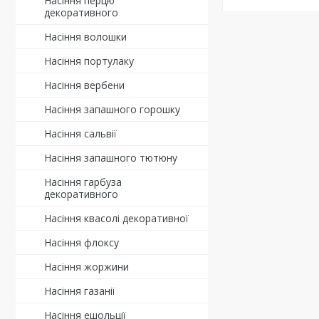
Насіння перцю
декоративного
Насіння волошки
Насіння портулаку
Насіння вербени
Насіння запашного горошку
Насіння сальвії
Насіння запашного тютюну
Насіння гарбуза
декоративного
Насіння квасолі декоративної
Насіння флоксу
Насіння жоржини
Насіння газанії
Насіння ешольції