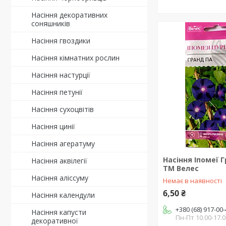
Насіння декоративних
соняшників
Насіння гвоздики
Насіння кімнатних рослин
Насіння настурції
Насіння петунії
Насіння сухоцвітів
Насіння цинії
Насіння агератуму
Насіння Іпомеї Г
Насіння аквілегії
ТМ Велес
Насіння аліссуму
Немає в наявності
6,50 ₴
Насіння календули
+380 (68) 917-00
Насіння капусти
Пн-Пт 10.00-17.0
декоративної