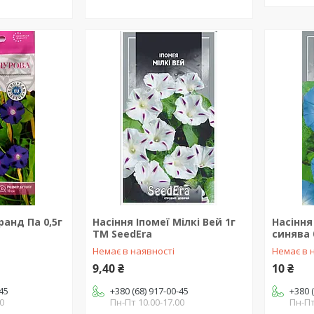
ранд Па 0,5г
Насіння Іпомеї Мілкі Вей 1г
Насіння
ТМ SeedEra
синява 
Немає в наявності
Немає в 
9,40 ₴
10 ₴
-45
+380 (68) 917-00-45
+380 
0
Пн-Пт 10.00-17.00
Пн-Пт