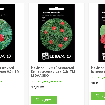
квамокліт
Насіння Іпомеї квамокліт
Насіння
нал 0,5г ТМ
Кипарисова лоза 0,2г ТМ
Імперат
LEDAAGRO
Готово д
ки
Готово до відправки
16 ₴
12,60 ₴
К
Купити