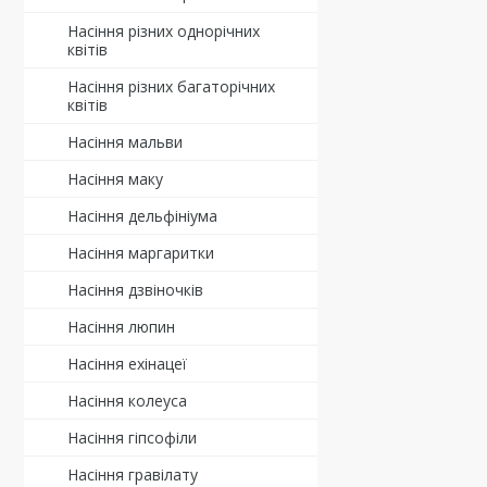
Насіння різних однорічних
квітів
Насіння різних багаторічних
квітів
Насіння мальви
Насіння маку
Насіння дельфініума
Насіння маргаритки
Насіння дзвіночків
Насіння люпин
Насіння ехінацеї
Насіння колеуса
Насіння гіпсофіли
Насіння гравілату