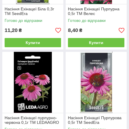
Насіння Ехінацеї Біла 0,3г
Насіння Ехінацеї Пурпурна
ТМ SeedEra
0,5г ТМ Велес
Готово до відправки
Готово до відправки
11,20
8,40
₴
₴
Купити
Купити
Насіння Ехінацеї пурпурно-
Насіння Ехінацеї Пурпурова
червона 0,1г ТМ LEDAAGRO
0,5г ТМ SeedEra