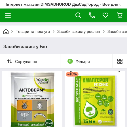
Інтернет магазин DIMSADHOROD ДімСадГород - Все для сад
Товари та послуги
Засоби захисту рослин
Засоби зах
Засоби захисту Біо
Сортування
0
Фільтри
–10%