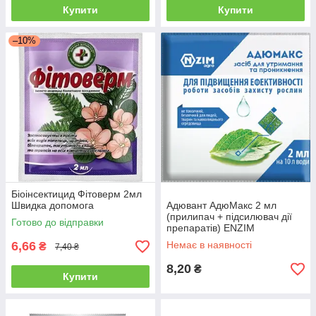
Купити
Купити
–10%
Біоінсектицид Фітоверм 2мл
Швидка допомога
Адювант АдюМакс 2 мл
(прилипач + підсилювач дії
Готово до відправки
препаратів) ENZIM
6,66
Немає в наявності
₴
7,40 ₴
8,20
₴
Купити