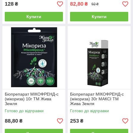
128
82,80
₴
₴
92 ₴
Купити
Купити
Біопрепарат МІКОФРЕНД-с
Біопрепарат МІКОФРЕНД-с
(мікориза) 10г ТМ Жива
(мікориза) 30г МАКСІ ТМ
Земля
Жива Земля
Готово до відправки
Готово до відправки
88,80
253
₴
₴