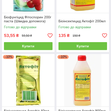
Біофунгіцид Фітоспорин 200г
паста (Швидка допомога)
Біоінсектицид Актофіт 200мл
Готово до відправки
Готово до відправки
53,55
135
₴
₴
59,50 ₴
150 ₴
Купити
Купити
–10%
–10%
Біоінсектицид Актофіт 40мл
Біоінсектицид Актофіт 900мл