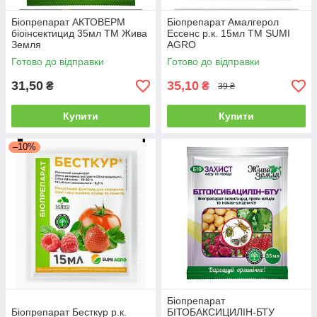
Біопрепарат АКТОВЕРМ
Біопрепарат Амалгерол
біоінсектицид 35мл ТМ Жива
Ессенс р.к. 15мл ТМ SUMI
Земля
AGRO
Готово до відправки
Готово до відправки
31,50
35,10
₴
₴
39 ₴
Купити
Купити
–10%
Біопрепарат
Біопрепарат Бесткур р.к.
БІТОБАКСИЦИЛІН-БТУ