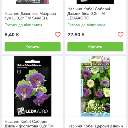
Насіння Кобеї Соборні
Насіння Дзвоників Махрова
Дзвони біла 0,2г ТМ
суміш 0,2г ТМ SeedEra
LEDAAGRO
Готово до відправки
Готово до відправки
8,40
22,80
₴
₴
Купити
Купити
Насіння Кобеї Соборні
Дзвони фіолетова 0,2г ТМ
Насіння Кобеї Царські дзвони